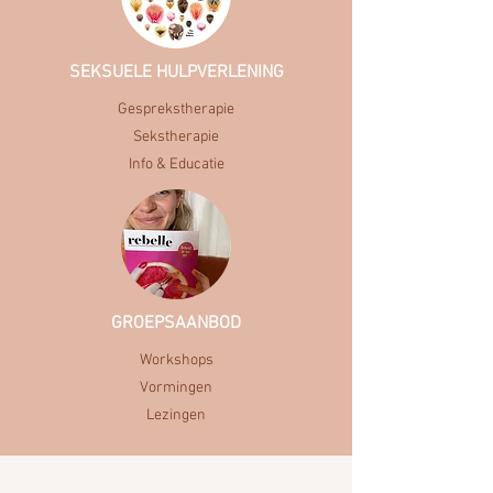
l(i)ef...
©Jesse La Porte
SEKSUELE HULPVERLENING
Gesprekstherapie
Sekstherapie
Info & Educatie
GROEPSAANBOD
Workshops
Vormingen
Lezingen