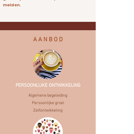
melden.
Bij Praktijk Intimitijd kan je terecht voor
A A N B O D
seksuele hulpverlening, sekstherapie,
psychologische begeleiding, persoonlijke
ontwikkeling en gesprekstherapie, zowel
voor individuen als voor koppels. Ik richt
mij voornamelijk op het werken met
(jong)volwassenen vanaf 18 jaar. We
kijken steeds samen naar wat nodig en
PERSOONLIJKE ONTWIKKELING
mogelijk is op vlak van ondersteuning en
begeleiding.
Algemene begeleiding
Persoonlijke groei
Zelfontwikkeling
heb