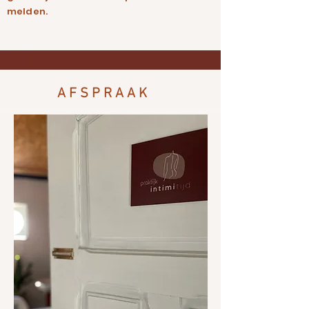
melden.
A F S P R A A K