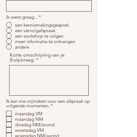
e
d
Ik wens graag...
*
een kennismakingsgesprek
een vervolgafspraak
een workshop te volgen
meer informatie te ontvangen
andere
Korte omschrijving van je
(hulp)vraag:
Ik kan me vrijmaken voor een afspraak op
V
volgende momenten:
*
e
maandag VM
r
maandag NM
e
i
dinsdag NM/avond
s
woensdag VM
t
woensdag NM/avond