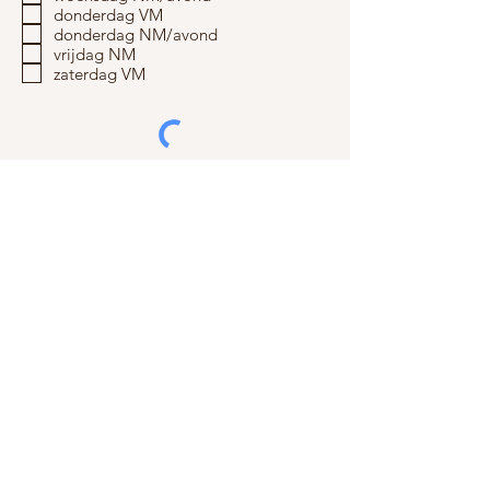
donderdag VM
donderdag NM/avond
vrijdag NM
zaterdag VM
Verzenden
L O C A T I E