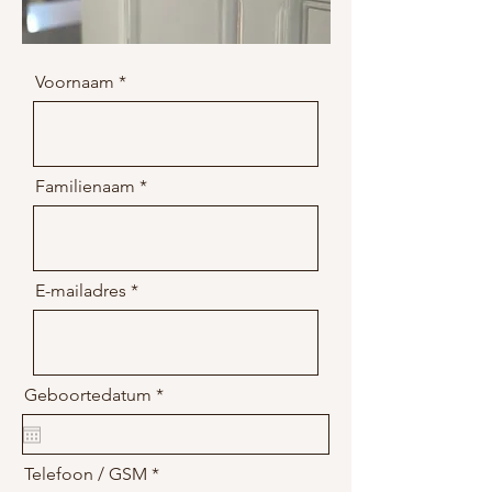
Voornaam
Familienaam
E-mailadres
r
Geboortedatum
*
e
q
u
i
Telefoon / GSM
r