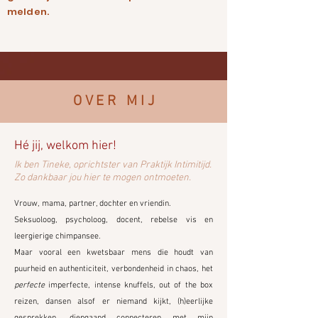
melden.
O V E R M I J
Hé jij, welkom hier!
Ik ben Tineke, oprichtster van Praktijk Intimitijd.
Zo dankbaar jou hier te mogen ontmoeten.
Vrouw, mama, partner, dochter en vriendin.
Seksuoloog, p
sycholoog, docent, r
ebelse vis en
leergierige chimpansee.
Maar vooral een kwetsbaar mens die houdt van
puurheid en authenticiteit, verbondenheid in chaos, het
perfecte
imperfecte, intense knuffels, out of the box
reizen, dansen alsof er niemand kijkt, (h)eerlijke