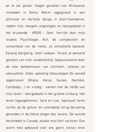
en al als peuter mogen genieten van Afrikaanse
invloeden in Kenia. Warm opgegroeid in een
pittoresk en hartelijk dorpje in Oost-Vlaanderen,
nadien mijn vleugels uitgeslagen en neergedaald in
het bruisende - #9000 - Gent. Verrijkt door mijn
studies Psychologie. Ach, de complexiteit en
schoonheid van de mens, zo ontzettend boeiend.
Eeuwig leergierig, nooit voldaan. Terwijl al dansend
genoten van mijn studententijd. Gepassioneerd door
de vele betekenissen van intimiteit, relaties en
seksualiteit. Hallo, opleiding Seksuologie! De wereld
opgesnoven (Ghana, Kenia, Guinee, Namibië,
Cambodja,...) en vredig - samen met de liefde van
mijn leven - neergedaald in het groene Limburg. Het
leven tegengekomen, hard en ruw, (opnieuw) leren
surfen op de golven en uiteindelijk terug berusting
gevonden in de kleine dingen des levens. De wereld
herontdekt in Canada, alsook mijn hart verloren. Een
warm nest gebouwd voor ons gezin, incluis onze