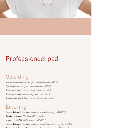
Professioneel pad
Opleiding
Master Klinische Psychologie - Universiteit Gent (2016)
Opleiding Seksuologie - Universiteit Gent (2018)
Basisopleiding Schematherapie - Hasselt (2025)
Basisopleiding Brainspotting - Mechelen (2025)
Schematherapie & Seksualiteit - Maastricht (2026)
Ervaring
Asster
Reling
Mobiel Herstelteam - Noord-Limburg
(2023-2025)
Gendercentrum
- ZOL Genk
(2021-2023)
Hogeschool
UCLL
- UC Leuven
(2020-2021)
Asster
Reling
Mobiel Herstelteam - Noord/West-Limburg
(2019-2020)