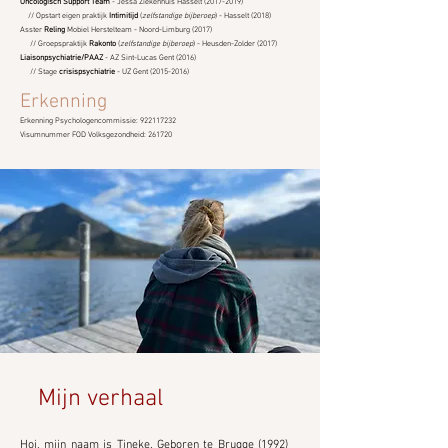
Oncologisch Support Team
- Jessa Ziekenhuis Hasselt
(2017-2019)
// Opstart eigen praktijk
Intimitijd
(
zelfstandige bijberoep
) - Hasselt (2018)
Asster
Reling
Mobiel Herstelteam - Noord-Limburg (2017)
// Groepspraktijk
Rakonto
(
zelfstandige bijberoep
) - Heusden-Zolder (2017)
Liaisonpsychiatrie/PAAZ
- AZ Sint-Lucas Gent (2016)
// Stage
crisispsychiatrie
- UZ Gent
(2015-2016)
Erkenning
Erkenning Psychologencommissie:
922117232
Visumnummer FOD Volksgezondheid:
261720
Mijn verhaal
Hoi, mijn naam is Tineke. Geboren te Brugge (1992)